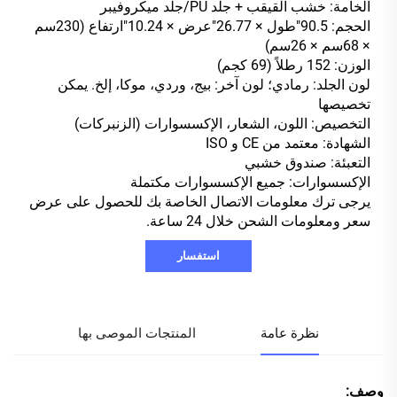
الخامة: خشب القيقب + جلد PU/جلد ميكروفيبر
الحجم: 90.5"طول × 26.77"عرض × 10.24"ارتفاع (230سم
× 68سم × 26سم)
الوزن: 152 رطلاً (69 كجم)
لون الجلد: رمادي؛ لون آخر: بيج، وردي، موكا، إلخ. يمكن
تخصيصها
التخصيص: اللون، الشعار، الإكسسوارات (الزنبركات)
الشهادة: معتمد من CE و ISO
التعبئة: صندوق خشبي
الإكسسوارات: جميع الإكسسوارات مكتملة
يرجى ترك معلومات الاتصال الخاصة بك للحصول على عرض
سعر ومعلومات الشحن خلال 24 ساعة.
استفسار
نظرة عامة
المنتجات الموصى بها
وصف: