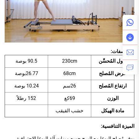
المواصفات:
طول المُحسِّن
230cm
90.5 بوصة
عرض المُصلح
68cm
26.77بوصة
ارتفاع المُصلح
26سم
10.24 بوصة
الوزن
69كغ
152 رطلاً
مادة الهيكل
خشب القيقب
الميزة التنافسية:
يوفر مُصلح اليوغا مع البرج جميع ميزات آلة اليوغا الاحترافية