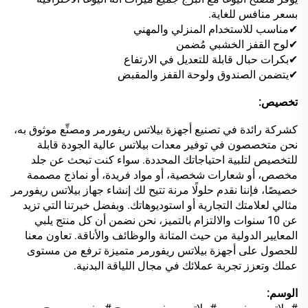
بسعر منافس للغاية.
✔مناسب للاستخدام المنزلي والمهني
✔لوح القفز الخشبي مُضمن
✔بكرات حبال قابلة للتعديل في الارتفاع
✔يتضمن الصندوق ولوحة القفز والمقبض
تخصيص:
كشركة رائدة في تصنيع أجهزة بيلاتس ريفورمر ومصنِّع موثوق به،
نحن متخصصون في توفير معدات بيلاتس عالية الجودة قابلة
للتخصيص لتلبية احتياجاتك المحددة. سواء كنت تبحث عن جلد
مخصص، أو شعارات شخصية، أو مواد فريدة، أو نماذج مصممة
خصيصًا، فإننا نقدم حلولًا مرنة تتيح لك إنشاء جهاز بيلاتس ريفورمر
مثالي لعلامتك التجارية أو استوديوهاتك. وبفضل خبرتنا التي تزيد
عن 10 سنوات والالتزام بالتميز، نحن نضمن أن كل منتج يلبي
المعايير الدولية من حيث المتانة والوظائف والأناقة. تعاون معنا
للحصول على أجهزة بيلاتس ريفورمر متميزة ترفع من مستوى
عملك وتعزز تجربة عملائك في مجال اللياقة البدنية.
الوسم: