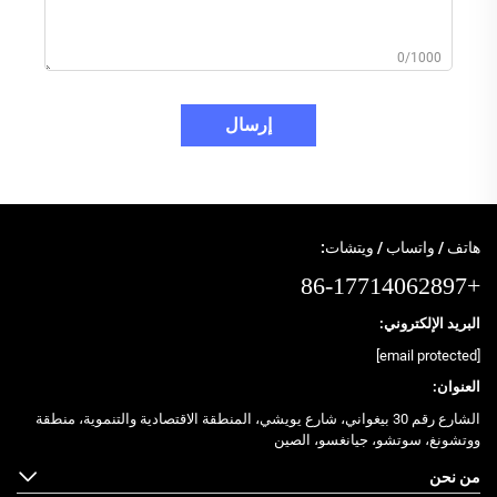
0/1000
إرسال
هاتف / واتساب / ويتشات:
+86-17714062897
البريد الإلكتروني:
[email protected]
العنوان:
الشارع رقم 30 بيغواني، شارع يويشي، المنطقة الاقتصادية والتنموية، منطقة
ووتشونغ، سوتشو، جيانغسو، الصين
من نحن