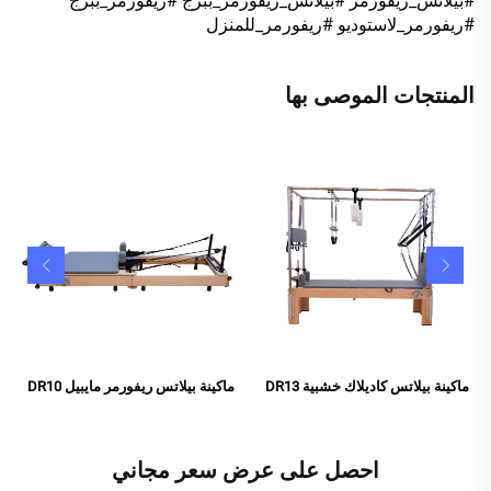
#بيلاتس_ريفورمر #بيلاتس_ريفورمر_ببرج #ريفورمر_ببرج
#ريفورمر_لاستوديو #ريفورمر_للمنزل
المنتجات الموصى بها
ماكينة بيلاتس كاديلاك خشبية DR13
ماكينة بيلاتس ريفورمر مايبيل DR10
احصل على عرض سعر مجاني