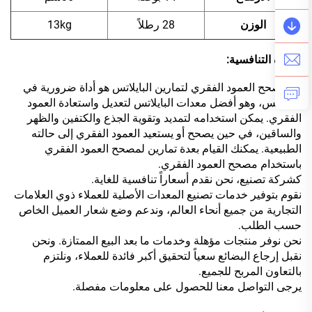
الوزن
28 رطلاً
13kg
الميزة التنافسية:
إن مصحح العمود الفقري لتمارين البايلاتس هو أداة ضرورية في
البايلاتس، وهو أفضل معدات البايلاتس لتعديل واستعادة العمود
الفقري. يمكن استخدامه لتمديد وتقوية الجذع والكتفين والظهر
والساقين، في حين يصحح أو يستعيد العمود الفقري إلى حالته
الطبيعية. يمكنك القيام بعدة تمارين لمصحح العمود الفقري
باستخدام مصحح العمود الفقري.
كشركة تصنيع، نحن نقدم أسعاراً تنافسية للغاية.
نقوم بتوفير خدمات تصنيع المعدات الأصلية للعملاء ذوي العلامات
التجارية من جميع أنحاء العالم، وندعم وضع شعار العميل الخاص
حسب الطلب.
نحن نوفر منتجات مؤهلة وخدمات ما بعد البيع الممتازة. ونحن
نقبل إرجاع البضائع سعياً لتحقيق أكبر فائدة للعملاء، ونلتزم
بالتعاون المربح للجميع.
يرجى التواصل معنا للحصول على معلومات مفصلة.