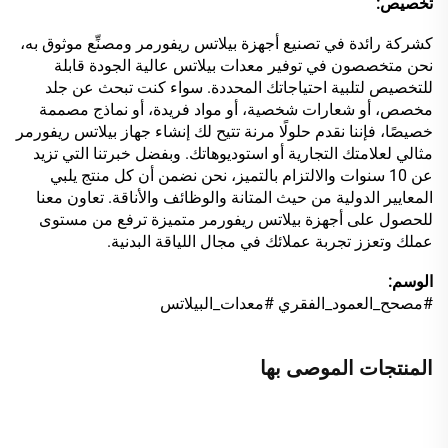
تخصيص:
كشركة رائدة في تصنيع أجهزة بيلاتس ريفورمر ومصنِّع موثوق به،
نحن متخصصون في توفير معدات بيلاتس عالية الجودة قابلة
للتخصيص لتلبية احتياجاتك المحددة. سواء كنت تبحث عن جلد
مخصص، أو شعارات شخصية، أو مواد فريدة، أو نماذج مصممة
خصيصًا، فإننا نقدم حلولًا مرنة تتيح لك إنشاء جهاز بيلاتس ريفورمر
مثالي لعلامتك التجارية أو استوديوهاتك. وبفضل خبرتنا التي تزيد
عن 10 سنوات والالتزام بالتميز، نحن نضمن أن كل منتج يلبي
المعايير الدولية من حيث المتانة والوظائف والأناقة. تعاون معنا
للحصول على أجهزة بيلاتس ريفورمر متميزة ترفع من مستوى
عملك وتعزز تجربة عملائك في مجال اللياقة البدنية.
الوسم:
#مصحح_العمود_الفقري #معدات_البيلاتس
المنتجات الموصى بها