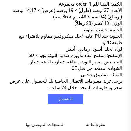
الكمية الدنيا للم order: 1 مجموعة
الأبعاد: 37 بوصة (طول) × 19 بوصة (عرض) × 14.17 بوصة
(ارتفاع) (94 سم × 48 سم × 36 سم)
الوزن: 13 كجم (28 رطلاً)
الخامة: خشب البلوط
الجلود: جلد PU عادي/جلد ميكروفيبر مقاوم للاهتراء مع
طبقة ثلاثية
لون الجلد: أسود، رمادي، أبيض
الإسفنج: إسفنج معاد تدويره صديق للبيئة بجودة 5D
التخصيص: تغيير اللون، إضافة شعار، طباعة شعار
الشهادة: معتمد من قبل CE
التعبئة: صندوق خشبي
يرجى ترك معلومات الاتصال الخاصة بك للحصول على عرض
سعر ومعلومات الشحن خلال 24 ساعة.
استفسار
نظرة عامة
المنتجات الموصى بها