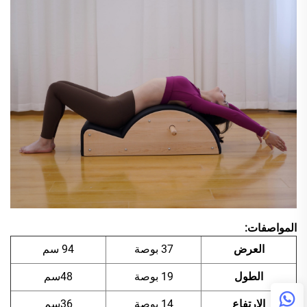
المواصفات:
العرض
37 بوصة
94 سم
الطول
19 بوصة
48سم
الارتفاع
14 بوصة
36سم