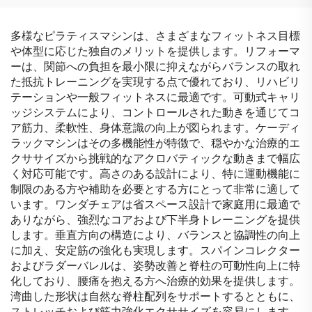
多様なピラティスマシンは、さまざまなフィットネス目標
や体型に応じた独自のメリットを提供します。リフォーマ
ーは、関節への負担を最小限に抑えながらバランスの取れ
た抵抗トレーニングを実現する点で優れており、リハビリ
テーションや一般フィットネスに最適です。可動式キャリ
ッジシステムにより、コントロールされた動きを通じてコ
ア筋力、柔軟性、身体意識の向上が図られます。ケーディ
ラックマシンはその多機能性が特徴で、穏やかな治療的エ
クササイズから挑戦的なアクロバティックな動きまで幅広
く対応可能です。高さのある設計により、特に運動機能に
制限のある方や補助を必要とする方にとって非常に適して
います。ワンダチェアは省スペース設計で家庭用に最適で
ありながら、強烈なコアおよび下半身トレーニングを提供
します。垂直方向の構造により、バランスと協調性の向上
に加え、安定筋の強化も実現します。スパインコレクター
およびラダーバレルは、姿勢改善と脊柱の可動性向上に特
化しており、腰痛を抱える方へ治療的効果を提供します。
湾曲した形状は自然な脊柱配列をサポートするとともに、
ストレッチおよび筋力強化エクササイズを容易にします。