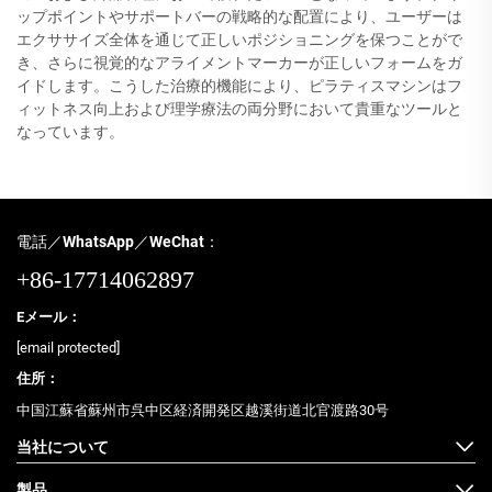
ップポイントやサポートバーの戦略的な配置により、ユーザーは
エクササイズ全体を通じて正しいポジショニングを保つことがで
き、さらに視覚的なアライメントマーカーが正しいフォームをガ
イドします。こうした治療的機能により、ピラティスマシンはフ
ィットネス向上および理学療法の両分野において貴重なツールと
なっています。
電話／WhatsApp／WeChat：
+86-17714062897
Eメール：
[email protected]
住所：
中国江蘇省蘇州市呉中区経済開発区越溪街道北官渡路30号
当社について
製品