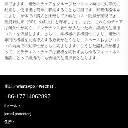
持できます。複数のチェアをグループセッション向けに効率的に
配置し、使用後は簡単に収納することも可能です。卸売価格体系
により、単体での購入と比較して大幅なコスト削減が実現でき、
投資対効果（ROI）の向上にも寄与します。また、これらのチェア
は耐久性が高く、メンテナンス要件が少ないため、継続的な運用
コストを低減します。さらに、本機器の多機能性により、複数の
専門的機器を別途導入する必要がなくなり、スペースおよびコス
トの両面での効率性がさらに高まります。こうした諸利点が相ま
って、ピラティス・チェアは規模を問わずあらゆるフィットネス
施設にとって経済的にも合理的な選択肢となります。
電話／WhatsApp／WeChat：
+86-17714062897
Eメール：
[email protected]
住所：