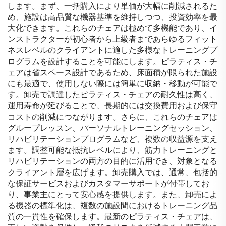
します。まず、一括購入により単価が大幅に削減されるた
め、施設は高品質な機器基準を維持しつつ、投資効率を最
大化できます。これらのチェアは極めて多機能であり、イ
ンストラクターが初心者から上級者まであらゆるフィット
ネスレベルのクライアントに適した多様なトレーニングプ
ログラムを設計することを可能にします。ピラティス・チ
ェアは省スペース設計であるため、床面積が限られた施設
にも最適で、使用しない際には簡単に収納・移動が可能で
す。卸売で調達したピラティス・チェアの耐久性は高く、
運用寿命が延びることで、長期的には交換費用および保守
コストの削減につながります。さらに、これらのチェアは
グループレッスン、パーソナルトレーニングセッション、
リハビリテーションプログラムなど、複数の収益源を支え
ます。調整可能な抵抗レベルにより、筋力トレーニングと
リハビリテーションの両方の目的に活用でき、対象となる
クライアント層を広げます。卸売購入では、通常、包括的
な保証サービスおよびカスタマーサポートが付帯してお
り、事業主にとって安心感を提供します。また、卸売によ
る機器の標準化は、複数の施設間におけるトレーニング品
質の一貫性を確保します。最新のピラティス・チェアは、