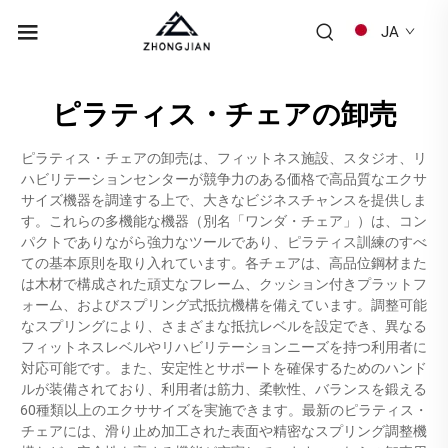
JA
ピラティス・チェアの卸売
ピラティス・チェアの卸売は、フィットネス施設、スタジオ、リ
ハビリテーションセンターが競争力のある価格で高品質なエクサ
サイズ機器を調達する上で、大きなビジネスチャンスを提供しま
す。これらの多機能な機器（別名「ワンダ・チェア」）は、コン
パクトでありながら強力なツールであり、ピラティス訓練のすべ
ての基本原則を取り入れています。各チェアは、高品位鋼材また
は木材で構成された頑丈なフレーム、クッション付きプラットフ
ォーム、およびスプリング式抵抗機構を備えています。調整可能
なスプリングにより、さまざまな抵抗レベルを設定でき、異なる
フィットネスレベルやリハビリテーションニーズを持つ利用者に
対応可能です。また、安定性とサポートを確保するためのハンド
ルが装備されており、利用者は筋力、柔軟性、バランスを鍛える
60種類以上のエクササイズを実施できます。最新のピラティス・
チェアには、滑り止め加工された表面や精密なスプリング調整機