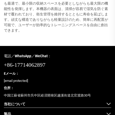
も最適で、最小限の収納スペースを必要としながらも最大限の機
能性を発揮します。本機器の表面は、清掃が容易で湿気を防ぐ素
材で覆われており、衛生管理を維持するとともに寿命を延ばしま
す。頑丈な構造でありながらも軽量設計のため、簡単に再配置が
可能で、ユーザーが効率的なトレーニングスペースを自由に創出
できます。
電話／WhatsApp／WeChat：
+86-17714062897
Eメール：
[email protected]
住所：
中国江蘇省蘇州市呉中区経済開発区越溪街道北官渡路30号
当社について
製品