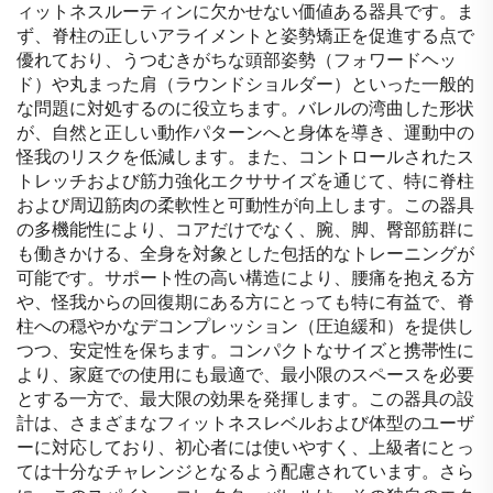
ィットネスルーティンに欠かせない価値ある器具です。ま
ず、脊柱の正しいアライメントと姿勢矯正を促進する点で
優れており、うつむきがちな頭部姿勢（フォワードヘッ
ド）や丸まった肩（ラウンドショルダー）といった一般的
な問題に対処するのに役立ちます。バレルの湾曲した形状
が、自然と正しい動作パターンへと身体を導き、運動中の
怪我のリスクを低減します。また、コントロールされたス
トレッチおよび筋力強化エクササイズを通じて、特に脊柱
および周辺筋肉の柔軟性と可動性が向上します。この器具
の多機能性により、コアだけでなく、腕、脚、臀部筋群に
も働きかける、全身を対象とした包括的なトレーニングが
可能です。サポート性の高い構造により、腰痛を抱える方
や、怪我からの回復期にある方にとっても特に有益で、脊
柱への穏やかなデコンプレッション（圧迫緩和）を提供し
つつ、安定性を保ちます。コンパクトなサイズと携帯性に
より、家庭での使用にも最適で、最小限のスペースを必要
とする一方で、最大限の効果を発揮します。この器具の設
計は、さまざまなフィットネスレベルおよび体型のユーザ
ーに対応しており、初心者には使いやすく、上級者にとっ
ては十分なチャレンジとなるよう配慮されています。さら