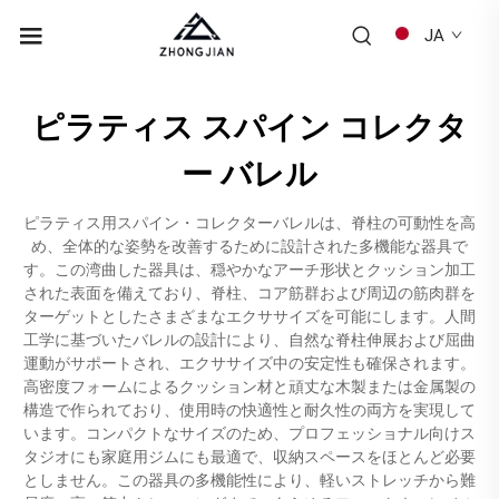
JA
ピラティス スパイン コレクタ
ー バレル
ピラティス用スパイン・コレクターバレルは、脊柱の可動性を高
め、全体的な姿勢を改善するために設計された多機能な器具で
す。この湾曲した器具は、穏やかなアーチ形状とクッション加工
された表面を備えており、脊柱、コア筋群および周辺の筋肉群を
ターゲットとしたさまざまなエクササイズを可能にします。人間
工学に基づいたバレルの設計により、自然な脊柱伸展および屈曲
運動がサポートされ、エクササイズ中の安定性も確保されます。
高密度フォームによるクッション材と頑丈な木製または金属製の
構造で作られており、使用時の快適性と耐久性の両方を実現して
います。コンパクトなサイズのため、プロフェッショナル向けス
タジオにも家庭用ジムにも最適で、収納スペースをほとんど必要
としません。この器具の多機能性により、軽いストレッチから難