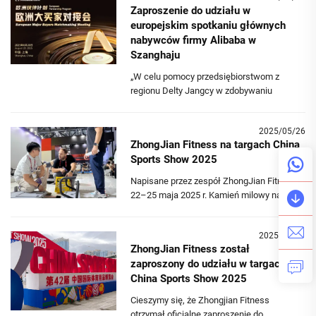
Zaproszenie do udziału w
celu wspierania ruchomości kręgosłupa,
europejskim spotkaniu głównych
wzmacniania t...
nabywców firmy Alibaba w
Szanghaju
„W celu pomocy przedsiębiorstwom z
regionu Delty Jangcy w zdobywaniu
możliwości w Europie, spotkanie zostało
zorganizowane 20-21 sierpnia w
2025/05/26
międzynarodowym centrum handlowym
ZhongJian Fitness na targach China
#Hongqiao w ramach Europejskiego
Sports Show 2025
Programu Partnerstwa.🤝 W wydarzeniu
wzięło udział 9 europejskich nabywców i 34
Napisane przez zespół ZhongJian Fitness |
dostawców z regionu #YRD, a jego częścią
22–25 maja 2025 r. Kamień milowy na
były ukierunkowane rozmowy i wizyty
targach China Sports Show 2025 Cieszymy
terenowe, dopasowujące europejskie
się, że możemy podzielić się naszą podróżą
zapotrzebowanie do lokalnych możliwości.
2025/05/10
na targach China Sports Show 2025,
ZhongJian Fitness został
wiodącej azjatyckiej platformie innowacji
zaproszony do udziału w targach
sportowych. Tegoroczne wydarzenie, o
China Sports Show 2025
tematyce „Futur...
Cieszymy się, że Zhongjian Fitness
otrzymał oficjalne zaproszenie do