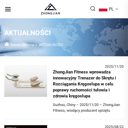
PL
AKTUALNOŚCI
Strona Główna
>
AKTUALNOŚCI
2025/11/20
ZhongJian Fitness wprowadza
innowacyjny Trenazer do Skrętu i
Rozciągania Kręgosłupa w celu
poprawy ruchomości tułowia i
zdrowia kręgosłupa
Suzhou, Chiny – 2025/11/20 – ZhongJian
Fitness, wiodący producent sprzętu
pilatesowego, z dumą ogłasza
wprowadzenie nowego produktu: Trener
2025/08/22
Spine Twist & Stretch. Zaprojektowany w