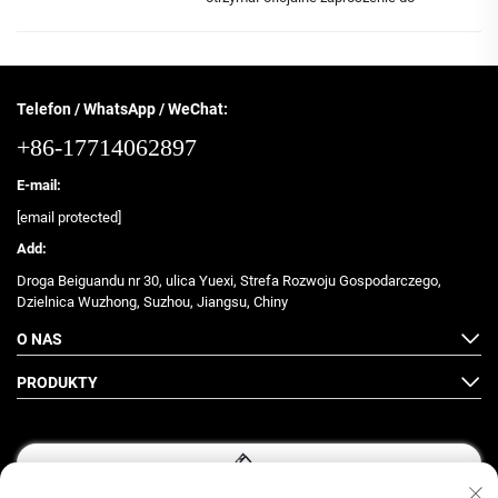
występowania na China Sports Show 2025,
największym i najbardziej wpływowym
wydarzeniu branży sportowej w Azji! Od 22
do 25 maja razem ze setkami wiodących...
Telefon / WhatsApp / WeChat:
+86-17714062897
E-mail:
[email protected]
Add:
Droga Beiguandu nr 30, ulica Yuexi, Strefa Rozwoju Gospodarczego,
Dzielnica Wuzhong, Suzhou, Jiangsu, Chiny
O NAS
PRODUKTY