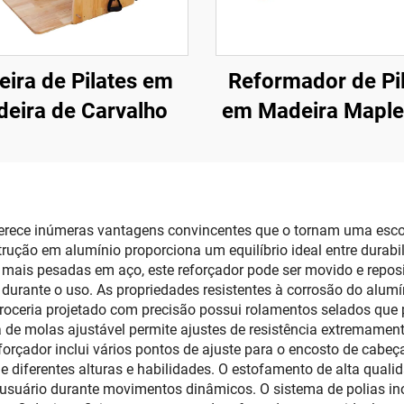
eira de Pilates em
Reformador de Pi
eira de Carvalho
em Madeira Mapl
Torre
ferece inúmeras vantagens convincentes que o tornam uma escol
rução em alumínio proporciona um equilíbrio ideal entre durab
s mais pesadas em aço, este reforçador pode ser movido e repos
durante o uso. As propriedades resistentes à corrosão do alum
roceria projetado com precisão possui rolamentos selados que
e molas ajustável permite ajustes de resistência extremament
rçador inclui vários pontos de ajuste para o encosto de cabeça
diferentes alturas e habilidades. O estofamento de alta qualida
 usuário durante movimentos dinâmicos. O sistema de polias in