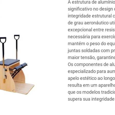
A estrutura de alumíni
significativo no desig
integridade estrutural 
de grau aeronáutico ut
excepcional entre resi
necessária para exerc
mantém o peso do equi
juntas soldadas com pr
maior tensão, garantin
Os componentes de al
especializado para aum
apelo estético ao lon
resulta em um aparel
que os modelos tradic
supera sua integridade 