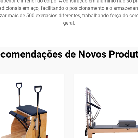
superior e inferior do corpo. A construção em alumínio não só 
radicionais em aço, facilitando o posicionamento e o armazena
ar mais de 500 exercícios diferentes, trabalhando força do core,
geral.
comendações de Novos Produ