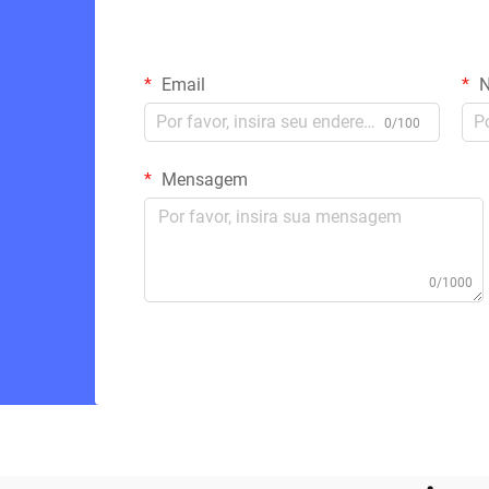
Email
N
0/100
Mensagem
0/1000