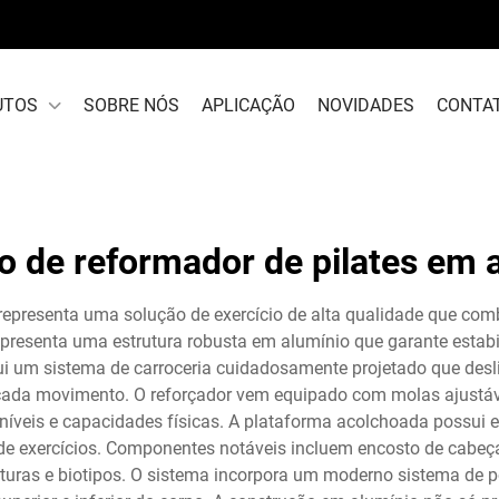
UTOS
SOBRE NÓS
APLICAÇÃO
NOVIDADES
CONTA
o de reformador de pilates em 
 representa uma solução de exercício de alta qualidade que comb
apresenta uma estrutura robusta em alumínio que garante est
ui um sistema de carroceria cuidadosamente projetado que desli
cada movimento. O reforçador vem equipado com molas ajustávei
 níveis e capacidades físicas. A plataforma acolchoada possu
e exercícios. Componentes notáveis incluem encosto de cabeça
turas e biotipos. O sistema incorpora um moderno sistema de pol