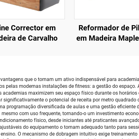
ine Corrector em
Reformador de Pi
eira de Carvalho
em Madeira Mapl
Torre
s vantagens que o tornam um ativo indispensável para academi
s pelas modernas instalações de fitness: a gestão do espaço. 
s academias maximizem seu espaço físico durante os horários 
ar significativamente o potencial de receita por metro quadrad
ma programação diversificada de aulas e uma gestão eficiente d
il mesmo com uso frequente, tornando-o um investimento econ
ondicionamento físico, desde iniciantes até praticantes avanç
justáveis do equipamento o tornam adequado tanto para sessõ
 ensino. O mecanismo de dobragem intuitivo exige treinamento