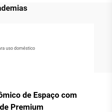
cademias
ara uso doméstico
ômico de Espaço com
ade Premium