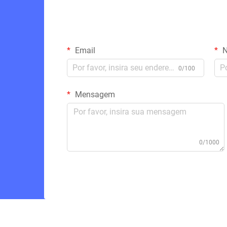
Email
N
0/100
Mensagem
0/1000