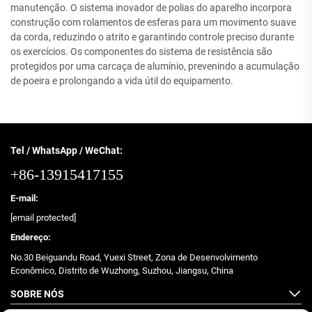
manutenção. O sistema inovador de polias do aparelho incorpora
construção com rolamentos de esferas para um movimento suave
da corda, reduzindo o atrito e garantindo controle preciso durante
os exercícios. Os componentes do sistema de resistência são
protegidos por uma carcaça de alumínio, prevenindo a acumulação
de poeira e prolongando a vida útil do equipamento.
Tel / WhatsApp / WeChat:
+86-13915417155
E-mail:
[email protected]
Endereço:
No.30 Beiguandu Road, Yuexi Street, Zona de Desenvolvimento
Econômico, Distrito de Wuzhong, Suzhou, Jiangsu, China
SOBRE NÓS