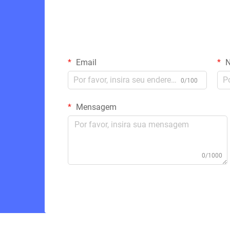
Email
N
0/100
Mensagem
0/1000