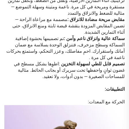
لركبتيك أثناء التمارين الأرضية، وتقلل من الضغط، وتكفل تمارين
مستقرة ومريحة في كل مرة. ناعمة ومتينة وسهلة التموضع —
مثالية للضغط والانزلاق والتمدد
مقابض مريحة مضادة للانزلاق
:
مصممة مع مراعاة الراحة —
تضمن المقابض المزودة بنقشة قبضة ثابتة ومنع الانزلاق، حتى
أثناء التمارين الشديدة.
سماكة عالية وانزلاق ناعم وآمن
:
تم تصميمها بحشوة إضافية
السماكة وسطح مزخرف، فتنزلق الوحدة بسلاسة مع ضمان
أمانك واستقرارك. احمِ مفاصلك، وعزز التحكم، واستمتع بحركات
ناعمة في كل مرة
.
تصميم قابل للطي لسهولة التخزين
:
اطوِها بشكل مسطح في
غضون ثوانٍ واحفظها تحت سريرك أو بجانب الحائط. مثالية
للمساحات الصغيرة — بدون أدوات، ولا تعقيد.
التطبيقات:
الحركة مع المعدات: