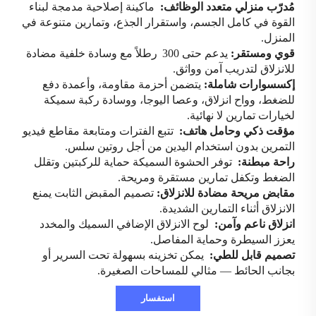
مُدرّب منزلي متعدد الوظائف:
ماكينة إصلاحية مدمجة لبناء
القوة في كامل الجسم، واستقرار الجذع، وتمارين متنوعة في
المنزل.
قوي ومستقر:
يدعم حتى 300
رطلاً مع وسادة خلفية مضادة
للانزلاق لتدريب آمن وواثق.
إكسسوارات شاملة:
يتضمن أحزمة مقاومة، وأعمدة دفع
للضغط، وواح انزلاق، وعصا اليوجا، ووسادة ركبة سميكة
لخيارات تمارين لا نهائية.
مؤقت ذكي وحامل هاتف:
تتبع الفترات ومتابعة مقاطع فيديو
التمرين بدون استخدام اليدين من أجل روتين سلس.
راحة مبطنة:
توفر الحشوة السميكة حماية للركبتين وتقلل
الضغط وتكفل تمارين مستقرة ومريحة.
مقابض مريحة مضادة للانزلاق:
تصميم المقبض الثابت يمنع
الانزلاق أثناء التمارين الشديدة.
انزلاق ناعم وآمن:
لوح الانزلاق الإضافي السميك والمخدد
يعزز السيطرة وحماية المفاصل.
تصميم قابل للطي:
يمكن تخزينه بسهولة تحت السرير أو
بجانب الحائط
—
مثالي للمساحات الصغيرة.
استفسار