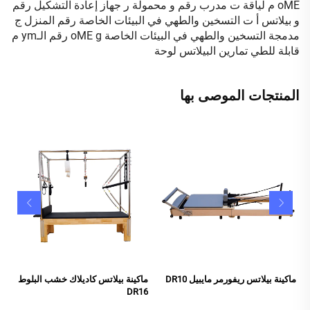
oME
م
لياقة
ت
مدرب رقم
و
محمولة
ر
جهاز إعادة التشكيل رقم
و
بيلاتس
أ
ت
التسخين والطهي في البيئات الخاصة
رقم المنزل
ج
مدمجة
التسخين والطهي في البيئات الخاصة
g
oME
رقم الـym
م
قابلة للطي
تمارين البيلاتس
لوحة
المنتجات الموصى بها
ماكينة بيلاتس ريفورمر مايبيل DR10
ماكينة بيلاتس كاديلاك خشب البلوط
DR16