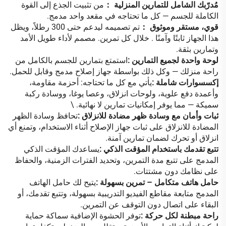
مُدرّبك الشامل للتمارين المنزلية
：
من تثبيت الجذع إلى القوة
الكاملة للجسم
—
كل ما تحتاجه في مقعد واحد مدمج.
قوي، مستقر وموثوق
：
تم تصميمه ليدعم حتى 300 رطلاً، ويظل
هذا الجهاز ثابتًا وآمنًا
.
خلال كل تمرين. مصمم لأداء طويل الأمد
وتمارين بثقة.
لوحة واحدة لجميع التمارين
:
استمتع بتمارين للجسم بالكامل من
راحة منزلك — وكل ذلك بواسطة جهاز إصلاح مدمج وقابل للحمل.
إكسسوارات شاملة
:
يأتي مع كل ما تحتاجه: أحزمة مقاومة،
وأعمدة دفع علوية، ولوحات انزلاق، وعصا يوغا، ووسادة ركبة
سميكة — مما يوفر إمكانيات تمارين لا نهائية.
\
ثبات وأمان مع وسادة ظهر مضادة للانزلاق
:
تحافظ وسادة الظهر
المضادة للانزلاق على ثبات جهاز الإصلاح أثناء الاستخدام، وتمنع أي
انزلاق أو تحرك لضمان تمارين آمنة.
تتبع تقدمك باستخدام المؤقت الذكي
:
يساعدك المؤقت الذكي
المدمج على تتبع مدة التمرين، وتحديد الفترات الزمنية، والحفاظ
على نظامك دون مشتتات.
حامل هاتف متكامل – تمرين بسهولة
:
يتيح لك حامل الهاتف
المدمج متابعة مقاطع الفيديو التدريبية بسهولة، وتتبع تقدمك، أو
البقاء على اتصال دون التوقف عن التمرين.
راحة مبطنة لكل حركة
:
توفر الحشوة الإضافية سماكة حماية