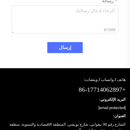
رسالة
0/1000
إرسال
هاتف / واتساب / ويتشات:
+86-17714062897
البريد الإلكتروني:
[email protected]
العنوان:
الشارع رقم 30 بيغواني، شارع يويشي، المنطقة الاقتصادية والتنموية، منطقة
ووتشونغ، سوتشو، جيانغسو، الصين