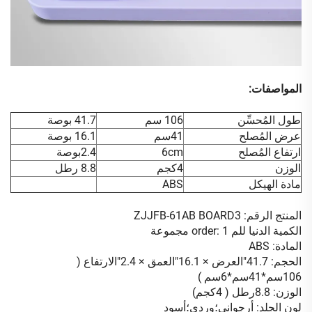
المواصفات:
طول المُحسِّن
106 سم
41.7 بوصة
عرض المُصلح
41سم
16.1 بوصة
ارتفاع المُصلح
6cm
2.4بوصة
الوزن
4كجم
8.8 رطل
مادة الهيكل
ABS
المنتج
الرقم: ZJJFB-61AB BOARD3
الكمية الدنيا للم order: 1 مجموعة
المادة:
ABS
الحجم:
41.7
"العرض ×
16.1
"العمق ×
2.4
"الارتفاع (
106سم*41سم*6سم
)
الوزن:
8.8
رطل (
4
كجم)
لون الجلد:
أرجواني؛وردي؛أسود