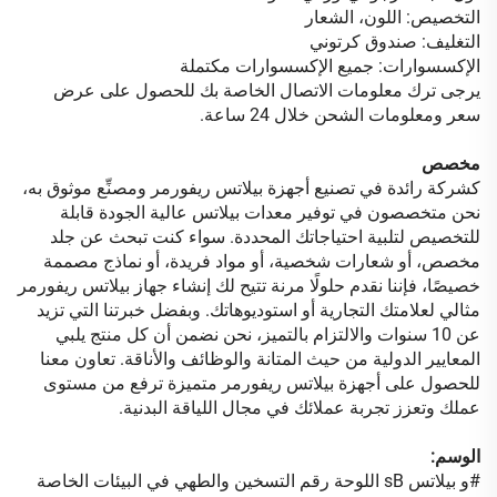
التخصيص: اللون، الشعار
التغليف: صندوق كرتوني
الإكسسوارات: جميع الإكسسوارات مكتملة
يرجى ترك معلومات الاتصال الخاصة بك للحصول على عرض
سعر ومعلومات الشحن خلال 24 ساعة.
مخصص
كشركة رائدة في تصنيع أجهزة بيلاتس ريفورمر ومصنِّع موثوق به،
نحن متخصصون في توفير معدات بيلاتس عالية الجودة قابلة
للتخصيص لتلبية احتياجاتك المحددة. سواء كنت تبحث عن جلد
مخصص، أو شعارات شخصية، أو مواد فريدة، أو نماذج مصممة
خصيصًا، فإننا نقدم حلولًا مرنة تتيح لك إنشاء جهاز بيلاتس ريفورمر
مثالي لعلامتك التجارية أو استوديوهاتك. وبفضل خبرتنا التي تزيد
عن 10 سنوات والالتزام بالتميز، نحن نضمن أن كل منتج يلبي
المعايير الدولية من حيث المتانة والوظائف والأناقة. تعاون معنا
للحصول على أجهزة بيلاتس ريفورمر متميزة ترفع من مستوى
عملك وتعزز تجربة عملائك في مجال اللياقة البدنية.
الوسم:
#
و
بيلاتس
sB
اللوحة رقم
التسخين والطهي في البيئات الخاصة