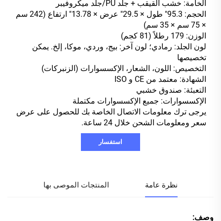
الخامة: خشب القيقب + جلد PU/جلد ميكروفيبر
الحجم: 95.3" طول × 29.5" عرض × 13.78" ارتفاع (242 سم
× 75 سم × 35 سم)
الوزن: 179 رطلاً (81 كجم)
لون الجلد: رمادي؛ لون آخر: بيج، وردي، موكا، إلخ. يمكن
تخصيصها
التخصيص: اللون، الشعار، الإكسسوارات (الزنبركات)
الشهادة: معتمد من CE و ISO
التعبئة: صندوق خشبي
الإكسسوارات: جميع الإكسسوارات مكتملة
يرجى ترك معلومات الاتصال الخاصة بك للحصول على عرض
سعر ومعلومات الشحن خلال 24 ساعة.
استفسار
نظرة عامة
المنتجات الموصى بها
وصف: