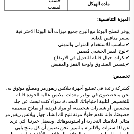
خشب
مادة الهيكل
القيقب
الميزة التنافسية:
يوفر مُصلح اليوغا مع البرج جميع ميزات آلة اليوغا الاحترافية
بسعر منافس للغاية.
✔مناسب للاستخدام المنزلي والمهني
✔لوح القفز الخشبي مُضمن
✔بكرات حبال قابلة للتعديل في الارتفاع
✔يتضمن الصندوق ولوحة القفز والمقبض
تخصيص:
كشركة رائدة في تصنيع أجهزة بيلاتس ريفورمر ومصنِّع موثوق به،
نحن متخصصون في توفير معدات بيلاتس عالية الجودة قابلة
للتخصيص لتلبية احتياجاتك المحددة. سواء كنت تبحث عن جلد
مخصص، أو شعارات شخصية، أو مواد فريدة، أو نماذج مصممة
خصيصًا، فإننا نقدم حلولًا مرنة تتيح لك إنشاء جهاز بيلاتس ريفورمر
مثالي لعلامتك التجارية أو استوديوهاتك. وبفضل خبرتنا التي تزيد
عن 10 سنوات والالتزام بالتميز، نحن نضمن أن كل منتج يلبي