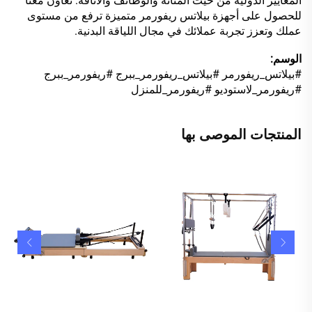
المعايير الدولية من حيث المتانة والوظائف والأناقة. تعاون معنا
للحصول على أجهزة بيلاتس ريفورمر متميزة ترفع من مستوى
عملك وتعزز تجربة عملائك في مجال اللياقة البدنية.
الوسم:
#بيلاتس_ريفورمر #بيلاتس_ريفورمر_ببرج #ريفورمر_ببرج
#ريفورمر_لاستوديو #ريفورمر_للمنزل
المنتجات الموصى بها