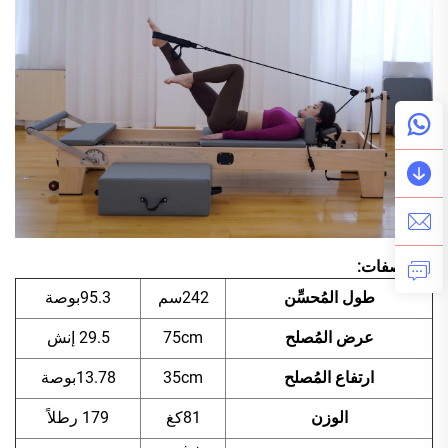
المواصفات:
طول المُحسِّن
242سم
95.3بوصة
عرض المُصلح
75cm
29.5 إنش
ارتفاع المُصلح
35cm
13.78بوصة
الوزن
81كغ
179 رطلاً