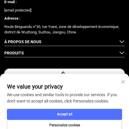
E-mail :
[email protected]
Adresse :
Route Beiguandu n°30, rue Yuexi, zone de développement économique,
district de Wuzhong, Suzhou, Jiangsu, Chine
À PROPOS DE NOUS
PRODUITS
We value your privacy
Suivez-nous
We use cookies and similar tools to provide our services. If you
don't want to accept all cookies, click Personalize cookies.
Copyright © 2026 ZhongJian Fitness. Tous droits réservés. -
Politique De
Accept all
Confidentialité
Personalize cookies