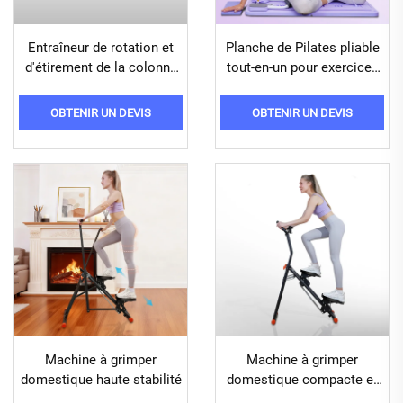
Entraîneur de rotation et
Planche de Pilates pliable
d'étirement de la colonne
tout-en-un pour exercices
vertébrale pour un
complet du corps
entraînement efficace du
OBTENIR UN DEVIS
OBTENIR UN DEVIS
dos et de la taille
Machine à grimper
Machine à grimper
domestique haute stabilité
domestique compacte et
pliable