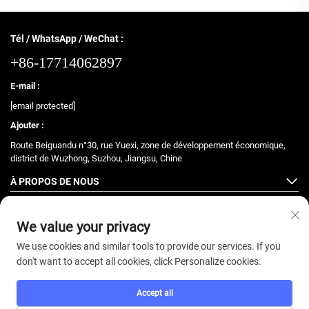
Tél / WhatsApp / WeChat :
+86-17714062897
E-mail :
[email protected]
Ajouter :
Route Beiguandu n°30, rue Yuexi, zone de développement économique,
district de Wuzhong, Suzhou, Jiangsu, Chine
À PROPOS DE NOUS
PRODUITS
We value your privacy
We use cookies and similar tools to provide our services. If you
don't want to accept all cookies, click Personalize cookies.
Droits d'auteur © 2025 ZhongJian Fitness. Tous droits réservés. -
Accept all
Politique De Confidentialité