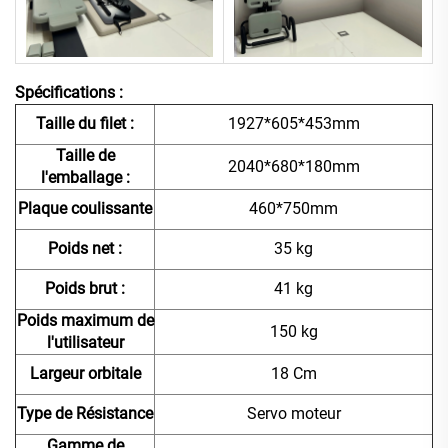
Spécifications :
Taille du filet :
1927*605*453mm
Taille de
2040*680*180mm
l'emballage :
Plaque coulissante
460*750mm
Poids net :
35 kg
Poids brut :
41 kg
Poids maximum de
150 kg
l'utilisateur
Largeur orbitale
18 Cm
Type de Résistance
Servo moteur
Gamme de