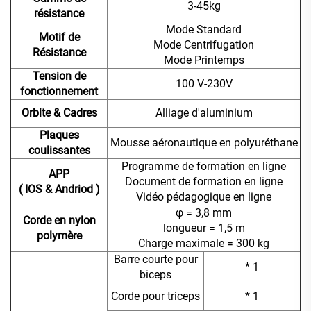
3-45kg
résistance
Mode Standard
Motif de
Mode Centrifugation
Résistance
Mode Printemps
Tension de
100 V-230V
fonctionnement
Orbite & Cadres
Alliage d'aluminium
Plaques
Mousse aéronautique en polyuréthane
coulissantes
Programme de formation en ligne
APP
Document de formation en ligne
( IOS & Andriod )
Vidéo pédagogique en ligne
φ = 3,8 mm
Corde en nylon
longueur = 1,5 m
polymère
Charge maximale = 300 kg
Barre courte pour
* 1
biceps
Corde pour triceps
* 1