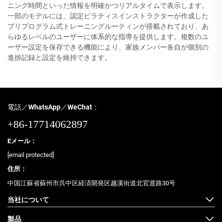
ニング時間といった情報を明確かつリアルタイムで表示します。
一部のモデルには、認定ピラティスインストラクターが作成した
プリプログラム式トレーニングルーティンが搭載されており、あ
らゆるレベルのユーザーに体系的な指導を提供します。複数のユ
ーザー設定を保存できる機能により、家族メンバー各自が個別の
進捗記録と設定を維持できます。
電話／WhatsApp／WeChat：
+86-17714062897
Eメール：
[email protected]
住所：
中国江蘇省蘇州市呉中区経済開発区越溪街道北官渡路30号
当社について
製品