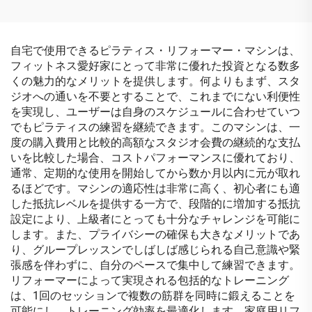
自宅で使用できるピラティス・リフォーマー・マシンは、
フィットネス愛好家にとって非常に優れた投資となる数多
くの魅力的なメリットを提供します。何よりもまず、スタ
ジオへの通いを不要とすることで、これまでにない利便性
を実現し、ユーザーは自身のスケジュールに合わせていつ
でもピラティスの練習を継続できます。このマシンは、一
度の購入費用と比較的高額なスタジオ会費の継続的な支払
いを比較した場合、コストパフォーマンスに優れており、
通常、定期的な使用を開始してから数か月以内に元が取れ
るほどです。マシンの適応性は非常に高く、初心者にも適
した抵抗レベルを提供する一方で、段階的に増加する抵抗
設定により、上級者にとっても十分なチャレンジを可能に
します。また、プライバシーの確保も大きなメリットであ
り、グループレッスンでしばしば感じられる自己意識や緊
張感を伴わずに、自分のペースで集中して練習できます。
リフォーマーによって実現される包括的なトレーニング
は、1回のセッションで複数の筋群を同時に鍛えることを
可能にし、トレーニング効率を最適化します。家庭用リフ