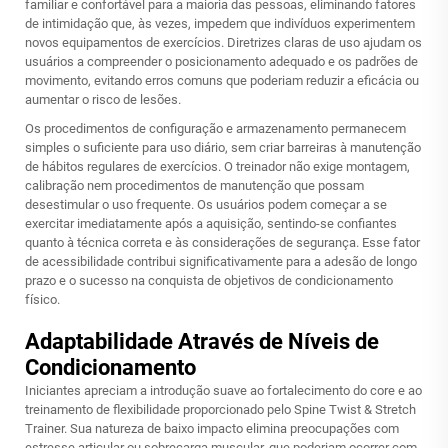
familiar e confortável para a maioria das pessoas, eliminando fatores
de intimidação que, às vezes, impedem que indivíduos experimentem
novos equipamentos de exercícios. Diretrizes claras de uso ajudam os
usuários a compreender o posicionamento adequado e os padrões de
movimento, evitando erros comuns que poderiam reduzir a eficácia ou
aumentar o risco de lesões.
Os procedimentos de configuração e armazenamento permanecem
simples o suficiente para uso diário, sem criar barreiras à manutenção
de hábitos regulares de exercícios. O treinador não exige montagem,
calibração nem procedimentos de manutenção que possam
desestimular o uso frequente. Os usuários podem começar a se
exercitar imediatamente após a aquisição, sentindo-se confiantes
quanto à técnica correta e às considerações de segurança. Esse fator
de acessibilidade contribui significativamente para a adesão de longo
prazo e o sucesso na conquista de objetivos de condicionamento
físico.
Adaptabilidade Através de Níveis de
Condicionamento
Iniciantes apreciam a introdução suave ao fortalecimento do core e ao
treinamento de flexibilidade proporcionado pelo Spine Twist & Stretch
Trainer. Sua natureza de baixo impacto elimina preocupações com
estresse articular ou sobrecarga muscular, que poderiam ocorrer com