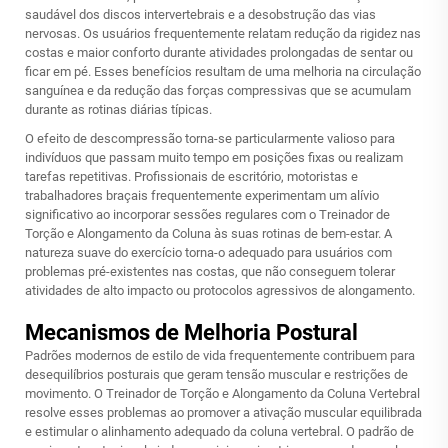
saudável dos discos intervertebrais e a desobstrução das vias
nervosas. Os usuários frequentemente relatam redução da rigidez nas
costas e maior conforto durante atividades prolongadas de sentar ou
ficar em pé. Esses benefícios resultam de uma melhoria na circulação
sanguínea e da redução das forças compressivas que se acumulam
durante as rotinas diárias típicas.
O efeito de descompressão torna-se particularmente valioso para
indivíduos que passam muito tempo em posições fixas ou realizam
tarefas repetitivas. Profissionais de escritório, motoristas e
trabalhadores braçais frequentemente experimentam um alívio
significativo ao incorporar sessões regulares com o Treinador de
Torção e Alongamento da Coluna às suas rotinas de bem-estar. A
natureza suave do exercício torna-o adequado para usuários com
problemas pré-existentes nas costas, que não conseguem tolerar
atividades de alto impacto ou protocolos agressivos de alongamento.
Mecanismos de Melhoria Postural
Padrões modernos de estilo de vida frequentemente contribuem para
desequilíbrios posturais que geram tensão muscular e restrições de
movimento. O Treinador de Torção e Alongamento da Coluna Vertebral
resolve esses problemas ao promover a ativação muscular equilibrada
e estimular o alinhamento adequado da coluna vertebral. O padrão de