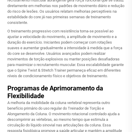
recrutamento muscular abrangente gera força funcional que se traduz
diretamente em melhorias nos padrões de movimento diário e redução
do risco de lesões. Os usuários relatam melhorias perceptíveis na
estabilidade do core já nas primeiras semanas de treinamento
consistente.
O treinamento progressivo com resistência torna-se possível ao
ajustar a velocidade do movimento, a amplitude de movimento e a
duração do exercício. Iniciantes podem começar com rotações
suaves e aumentar gradualmente a intensidade à medida que a força
do core se desenvolve. Usuários avançados podem realizar
movimentos de torção explosivos ou manter posições desafiadoras
para maximizar o recrutamento muscular. Essa escalabilidade garante
que o Spine Twist & Stretch Trainer permaneça eficaz em diferentes
níveis de condicionamento físico e objetivos de treinamento.
Programas de Aprimoramento da
Flexibilidade
A melhoria da mobilidade da coluna vertebral representa outro
benefício primário do uso regular do Treinador de Torção e
Alongamento da Coluna. O movimento rotacional controlado ajuda a
descomprimir as vértebras, ao mesmo tempo que estimula a
circulação do líquido sinovial nas articulações da coluna. Essa
resposta fisiológica promove a saúde articular e mantém a amplitude