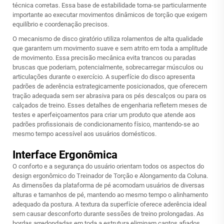
técnica corretas. Essa base de estabilidade torna-se particularmente
importante ao executar movimentos dinâmicos de torção que exigem
equilíbrio e coordenação precisos.
O mecanismo de disco giratório utiliza rolamentos de alta qualidade
que garantem um movimento suave e sem atrito em toda a amplitude
de movimento. Essa precisão mecânica evita trancos ou paradas
bruscas que poderiam, potencialmente, sobrecarregar músculos ou
articulações durante o exercício. A superfície do disco apresenta
padrões de aderência estrategicamente posicionados, que oferecem
tração adequada sem ser abrasiva para os pés descalços ou para os
calçados de treino. Esses detalhes de engenharia refletem meses de
testes e aperfeiçoamentos para criar um produto que atende aos
padrões profissionais de condicionamento físico, mantendo-se ao
mesmo tempo acessível aos usuários domésticos.
Interface Ergonômica
O conforto e a segurança do usuário orientam todos os aspectos do
design ergonômico do Treinador de Torção e Alongamento da Coluna.
As dimensões da plataforma de pé acomodam usuários de diversas
alturas e tamanhos de pé, mantendo ao mesmo tempo o alinhamento
adequado da postura. A textura da superfície oferece aderência ideal
sem causar desconforto durante sessões de treino prolongadas. As
bordas arredondadas em toda a estrutura eliminam cantos afiados