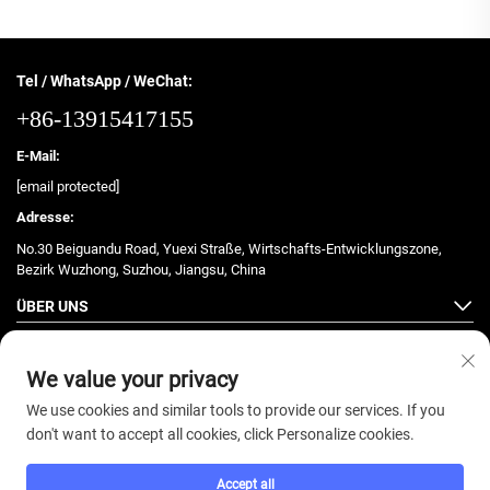
Tel / WhatsApp / WeChat:
+86-13915417155
E-Mail:
[email protected]
Adresse:
No.30 Beiguandu Road, Yuexi Straße, Wirtschafts-Entwicklungszone,
Bezirk Wuzhong, Suzhou, Jiangsu, China
ÜBER UNS
PRODUKTE
We value your privacy
We use cookies and similar tools to provide our services. If you
don't want to accept all cookies, click Personalize cookies.
Copyright © 2025 ZhongJian Fitness. Alle Rechte vorbehalten. -
Accept all
Datenschutzrichtlinie