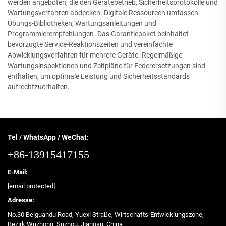
werden angeboten, die den Gerätebetrieb, Sicherheitsprotokolle und
Wartungsverfahren abdecken. Digitale Ressourcen umfassen
Übungs-Bibliotheken, Wartungsanleitungen und
Programmierempfehlungen. Das Garantiepaket beinhaltet
bevorzugte Service-Reaktionszeiten und vereinfachte
Abwicklungsverfahren für mehrere Geräte. Regelmäßige
Wartungsinspektionen und Zeitpläne für Federersetzungen sind
enthalten, um optimale Leistung und Sicherheitsstandards
aufrechtzuerhalten.
Tel / WhatsApp / WeChat:
+86-13915417155
E-Mail:
[email protected]
Adresse:
No.30 Beiguandu Road, Yuexi Straße, Wirtschafts-Entwicklungszone,
Bezirk Wuzhong, Suzhou, Jiangsu, China