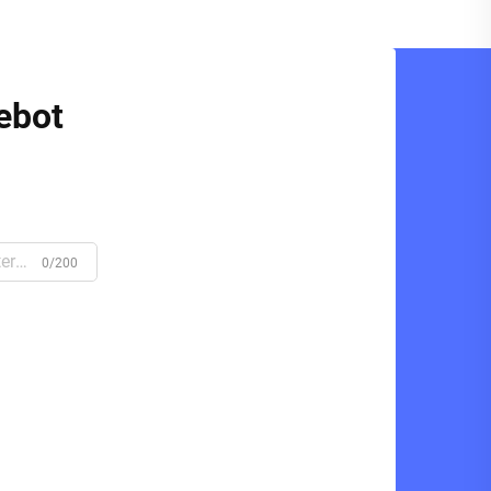
ebot
0/200