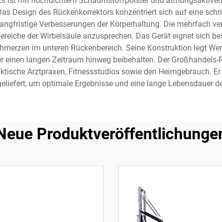
s ist mit hochdichtem Schaumstoffpolster und atmungsaktivem 
s Design des Rückenkorrektors konzentriert sich auf eine schri
 langfristige Verbesserungen der Körperhaltung. Die mehrfach v
Bereiche der Wirbelsäule anzusprechen. Das Gerät eignet sich 
chmerzen im unteren Rückenbereich. Seine Konstruktion legt Wer
ber einen langen Zeitraum hinweg beibehalten. Der Großhandels
ktische Arztpraxen, Fitnessstudios sowie den Heimgebrauch. Er w
liefert, um optimale Ergebnisse und eine lange Lebensdauer des
Neue Produktveröffentlichunge