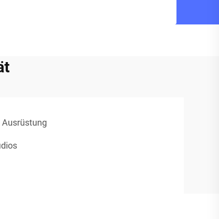
ät
r Ausrüstung
udios