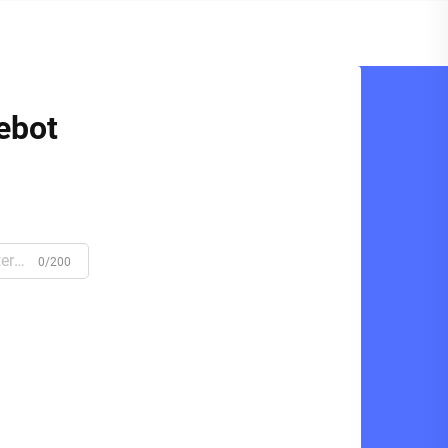
ebot
0/200