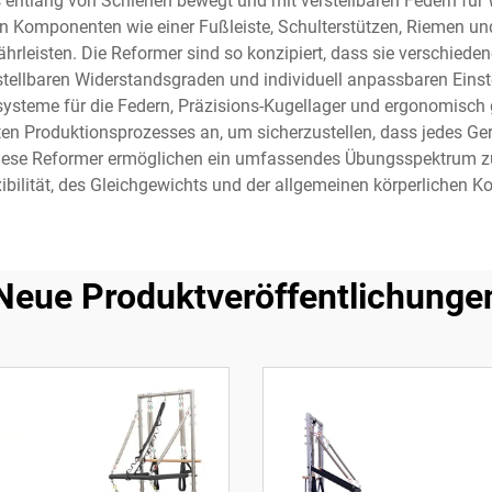
s entlang von Schienen bewegt und mit verstellbaren Federn für 
hen Komponenten wie einer Fußleiste, Schulterstützen, Riemen und
ährleisten. Die Reformer sind so konzipiert, dass sie verschie
rstellbaren Widerstandsgraden und individuell anpassbaren Einste
ysteme für die Federn, Präzisions-Kugellager und ergonomisch ge
Produktionsprozesses an, um sicherzustellen, dass jedes Gerä
. Diese Reformer ermöglichen ein umfassendes Übungsspektrum 
xibilität, des Gleichgewichts und der allgemeinen körperlichen Ko
Neue Produktveröffentlichunge