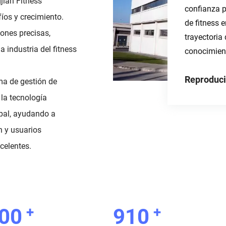
jian Fitness
confianza p
íos y crecimiento.
de fitness 
ones precisas,
trayectoria
 industria del fitness
conocimient
Reproduci
ma de gestión de
la tecnología
pal, ayudando a
n y usuarios
celentes.
+
+
00
1000