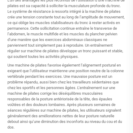
L’un des avantages les plus reconnus de l’utilisation d’une machine de
pilates est sa capacité à solliciter la musculature profonde du tronc.
Le système de résistance à ressorts intégré à la machine de pilates
crée une tension constante tout au long de l’amplitude de mouvement,
ce qui oblige les muscles stabilisateurs du tronc à rester activés en
permanence. Cette sollicitation continue entraîne le transverse de
l’abdomen, le muscle multifide et les muscles du plancher pelvien
d’une manière que les exercices abdominaux classiques ne
parviennent tout simplement pas à reproduire. Un entraînement
régulier sur machine de pilates développe un tronc puissant et stable,
qui soutient toutes les activités physiques.
Une machine de pilates favorise également l’alignement postural en
exigeant que l’utilisateur maintienne une position neutre de la colonne
vertébrale pendant les exercices. Une mauvaise posture est un
problème répandu, aussi bien chez les travailleurs sédentaires que
chez les sportifs et les personnes âgées. L’entraînement sur une
machine de pilates corrige les déséquilibres musculaires
responsables de la posture antériorisée de la tête, des épaules
voûtées et des douleurs lombaires. Après plusieurs semaines de
séances régulières sur machine de pilates, les utilisateurs signalent
généralement des améliorations nettes de leur posture naturelle
debout ainsi qu’une diminution des inconforts au niveau du cou et du
dos.