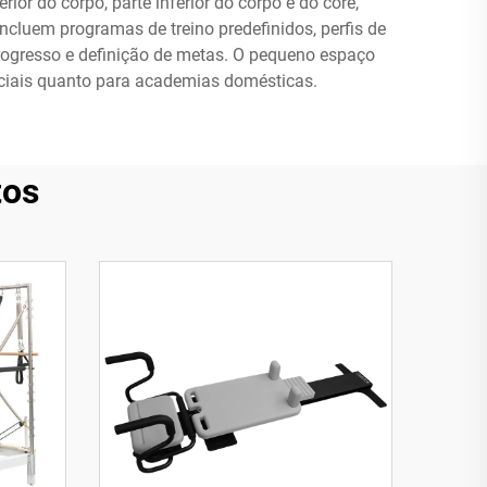
ior do corpo, parte inferior do corpo e do core,
ncluem programas de treino predefinidos, perfis de
rogresso e definição de metas. O pequeno espaço
ciais quanto para academias domésticas.
tos