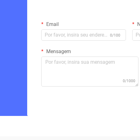
Email
N
0/100
Mensagem
0/1000