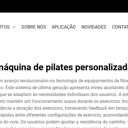
UTOS
SOBRE NÓS
APLICAÇÃO
NOVIDADES
CONTA
áquina de pilates personaliza
 avanço revolucionário na tecnologia de equipamentos de fitne
 Este sistema de última geração apresenta níveis ajustáveis
 que se adaptam às necessidades individuais dos usuários. A e
anto mantém um funcionamento suave durante os exercícios. Incl
tência e duração dos exercícios, fornecendo feedback em tempo r
ápidas entre diferentes configurações de exercício, acomodando
 do core. Os usuários podem ajustar a resistência do carrinho,