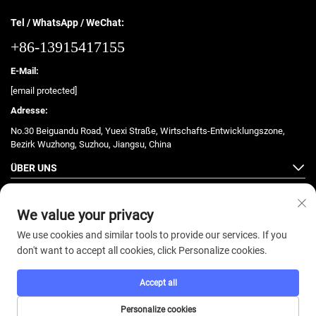
Tel / WhatsApp / WeChat:
+86-13915417155
E-Mail:
[email protected]
Adresse:
No.30 Beiguandu Road, Yuexi Straße, Wirtschafts-Entwicklungszone,
Bezirk Wuzhong, Suzhou, Jiangsu, China
ÜBER UNS
PRODUKTE
We value your privacy
We use cookies and similar tools to provide our services. If you
don't want to accept all cookies, click Personalize cookies.
Copyright © 2025 ZhongJian Fitness. Alle Rechte vorbehalten. -
Accept all
Datenschutzrichtlinie
Personalize cookies