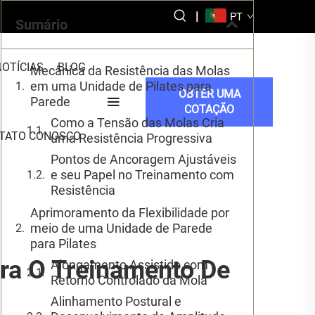
|
PT
Sumário
NOTÍCIAS
BLOG
Mecânica da Resistência das Molas
em uma Unidade de Pilates para
OBTER UMA
Parede
COTAÇÃO
Como a Tensão das Molas Cria
NTATO CONOSCO
uma Resistência Progressiva
Pontos de Ancoragem Ajustáveis
e seu Papel no Treinamento com
Resistência
Aprimoramento da Flexibilidade por
meio de uma Unidade de Parede
para Pilates
ra O Treinamento De
Alongamento Assistido com
Retorno Controlado da Mola
?
Alinhamento Postural e