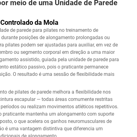
por meio de uma Unidade de Parede
Controlado da Mola
ade de parede para pilates no treinamento de
po durante posições de alongamento prolongadas ou
 pilates podem ser ajustadas para auxiliar, em vez de
embro ou segmento corporal em direção a uma maior
amento assistido, guiada pela unidade de parede para
ento estático passivo, pois o praticante permanece
ção. O resultado é uma sessão de flexibilidade mais
o de pilates de parede melhora a flexibilidade nos
 e cintura escapular — todas áreas comumente restritas
ríodos ou realizam movimentos atléticos repetitivos.
 o praticante mantenha um alongamento com suporte
osto, o que acelera os ganhos neuromusculares de
ção é uma vantagem distintiva que diferencia um
radicionais de alongamento.