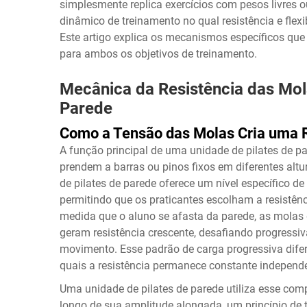
simplesmente replica exercícios com pesos livres 
dinâmico de treinamento no qual resistência e flex
Este artigo explica os mecanismos específicos que
para ambos os objetivos de treinamento.
Mecânica da Resistência das Mol
Parede
Como a Tensão das Molas Cria uma R
A função principal de uma unidade de pilates de p
prendem a barras ou pinos fixos em diferentes alt
de pilates de parede oferece um nível específico d
permitindo que os praticantes escolham a resistên
medida que o aluno se afasta da parede, as molas
geram resistência crescente, desafiando progress
movimento. Esse padrão de carga progressiva difere
quais a resistência permanece constante independe
Uma unidade de pilates de parede utiliza esse co
longo de sua amplitude alongada, um princípio de 