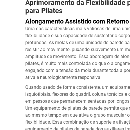
Aprimoramento da Flexibilidade 
para Pilates
Alongamento Assistido com Retorno 
Uma das características mais valiosas de uma unid
flexibilidade é sua capacidade de sustentar o cor
profundas. As molas de uma unidade de parede para
resistir ao movimento, puxando suavemente um m
amplitude de movimento. Essa abordagem de along
pilates, é muito mais controlada do que o alongam
engajado com a tensão da mola durante toda a posi
ativa e neurologicamente responsiva.
Quando usado de forma consistente, um equipament
isquiotibiais, flexores do quadril, coluna torácica
em pessoas que permanecem sentadas por longos pe
Um equipamento de pilates de parede permite que
ao mesmo tempo em que ativa o grupo muscular op
flexibilidade. Essa combinação de suporte e ativa
equipamento de pilates de parede dos auxiliares t