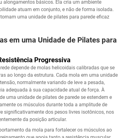
ou alongamentos básicos. Ela cria um ambiente
ibilidade atuam em conjunto, e não de forma isolada.
 tornam uma unidade de pilates para parede eficaz
as em uma Unidade de Pilates para
esistência Progressiva
arede depende de molas helicoidais calibradas que se
uras ao longo da estrutura. Cada mola em uma unidade
e tensão, normalmente variando de leve a pesada,
cia adequada à sua capacidade atual de força. À
 de uma unidade de pilates de parede se estendem e
ivamente os músculos durante toda a amplitude de
 significativamente dos pesos livres isotônicos, nos
ntemente da posição articular.
mportamento da mola para fortalecer os músculos ao
treinamento que apoia tanto a resistência muscular