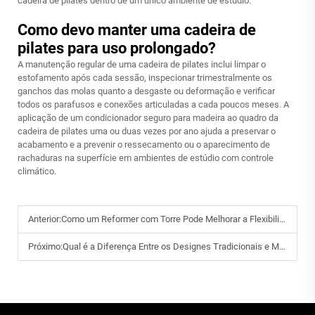
cadeira de pilates dentro de um único ambiente de estúdio.
Como devo manter uma cadeira de
pilates para uso prolongado?
A manutenção regular de uma cadeira de pilates inclui limpar o
estofamento após cada sessão, inspecionar trimestralmente os
ganchos das molas quanto a desgaste ou deformação e verificar
todos os parafusos e conexões articuladas a cada poucos meses. A
aplicação de um condicionador seguro para madeira ao quadro da
cadeira de pilates uma ou duas vezes por ano ajuda a preservar o
acabamento e a prevenir o ressecamento ou o aparecimento de
rachaduras na superfície em ambientes de estúdio com controle
climático.
Anterior:
Como um Reformer com Torre Pode Melhorar a Flexibilidade e a Força do Core?
Próximo:
Qual é a Diferença Entre os Designes Tradicionais e Modernos de Corretor de Coluna?