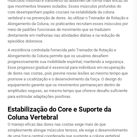
músculos multífido e transverso do abdômen de forma mais eficaz do
que movimentos lineares isolados. Esses músculos profundos do
core desempenham papéis cruciais na estabilidade da coluna
vertebral e na prevenção de dores. Ao utilizar o Treinador de Rotação e
Alongamento da Coluna, os praticantes recrutam esses músculos por
meio de padrões funcionais de movimento que se traduzem
diretamente em melhorias nas atividades diárias e na redução de
episódios dolorosos.
A resistência controlada fornecida pelo Treinador de Rotação e
Alongamento da Coluna permite que os usuários desafiem
progressivamente sua mobilidade espinhal, mantendo a segurança.
Esse progresso gradual é essencial para indivíduos em recuperação
de dores nas costas, pois previne novas lesões ao mesmo tempo que
promove a cicatrização e o desenvolvimento da força. O design do
equipamento garante que os movimentos permaneçam dentro de
amplitudes seguras, ao mesmo tempo que oferece desafio suficiente
para estimular adaptações positivas.
Estabilização do Core e Suporte da
Coluna Vertebral
O manejo eficaz das dores nas costas exige mais do que
simplesmente alongar músculos tensos; ele exige o desenvolvimento
de uma força central coordenada que sustente a coluna vertebral