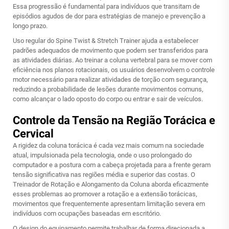
Essa progressão é fundamental para indivíduos que transitam de
episódios agudos de dor para estratégias de manejo e prevenção a
longo prazo.
Uso regular do
Spine Twist & Stretch Trainer
ajuda a estabelecer
padrões adequados de movimento que podem ser transferidos para
as atividades diárias. Ao treinar a coluna vertebral para se mover com
eficiência nos planos rotacionais, os usuários desenvolvem o controle
motor necessário para realizar atividades de torção com segurança,
reduzindo a probabilidade de lesões durante movimentos comuns,
como alcançar o lado oposto do corpo ou entrar e sair de veículos.
Controle da Tensão na Região Torácica e
Cervical
A rigidez da coluna torácica é cada vez mais comum na sociedade
atual, impulsionada pela tecnologia, onde o uso prolongado do
computador e a postura com a cabeça projetada para a frente geram
tensão significativa nas regiões média e superior das costas. O
Treinador de Rotação e Alongamento da Coluna aborda eficazmente
esses problemas ao promover a rotação e a extensão torácicas,
movimentos que frequentemente apresentam limitação severa em
indivíduos com ocupações baseadas em escritório.
O design do equipamento permite trabalhar de forma direcionada a