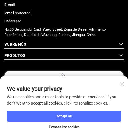
E-mail:
[email protected]
Endereço:
No.30 Beiguandu Road, Yuexi Street, Zona de Desenvolvimento
Econômico, Distrito de Wuzhong, Suzhou, Jiangsu, China
SOBRE NÓS
PRODUTOS
We value your privacy
Siga-nos
We use cookies and similar tools to provide our services. If you
don't want to accept all cookies, click Personalize cookies.
Direitos autorais © 2026 ZhongJian Fitness. Todos os direitos reservados.
Accept all
-
Política De Privacidade
Personalize cookies