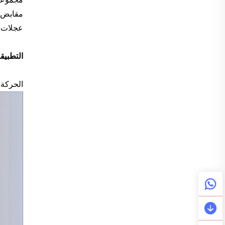
مقابض ب
عجلات م
التطبيق
الحركة 