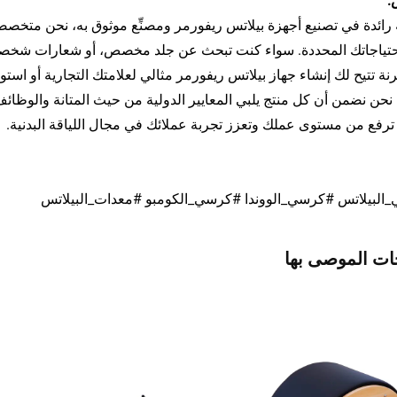
:
ائدة في تصنيع أجهزة بيلاتس ريفورمر ومصنِّع موثوق به، نحن متخصص
احتياجاتك المحددة. سواء كنت تبحث عن جلد مخصص، أو شعارات شخصية، 
، نحن نضمن أن كل منتج يلبي المعايير الدولية من حيث المتانة والوظائ
ترفع من مستوى عملك وتعزز تجربة عملائك في مجال اللياقة البدنية.
البيلاتس #كرسي_الووندا #كرسي_الكومبو #معدات_البيلاتس
ات الموصى بها