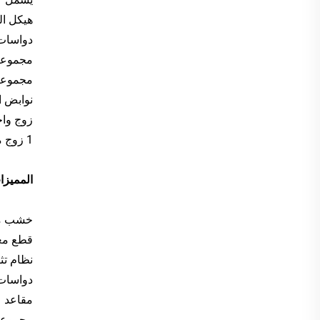
هيكل ا
دواسات
مجموعة 
مجموعة 
نوابض الكرسي: 2 باللون الأص
زوج واح
1 زوج من العجلات.
المميزا
خشب مق
قطع معد
نظام تث
دواسات 
مقاعد ع
مجموعة 