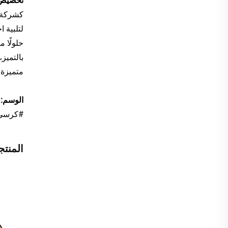
تخصيص
كشركة ر
لتلبية 
بالتميز
متميزة 
الوسم:
#كرسي_
المنتج