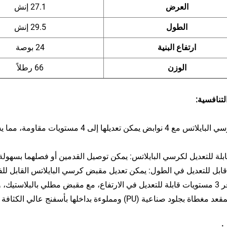
العرض
27.1 إنش
الطول
29.5 إنش
ارتفاع البنية
24 بوصة
الوزن
66 رطلاً
لتنافسية:
تأتي كرسي البايلاتس مع 4 نوابض يمكن ت
ابلة للتعديل لكرسي البايلاتس: يمكن توصيل القدمين أو فصلهما بسهو
بل للتعديل في الطول: يمكن تعديل مقبض كرسي البايلاتس القابل للفص
ومة للانزلاق ومقاومة للتآكل
اة بجلود صناعية (PU) ومملوءة بداخلها بأسفنج عالي الكثافة