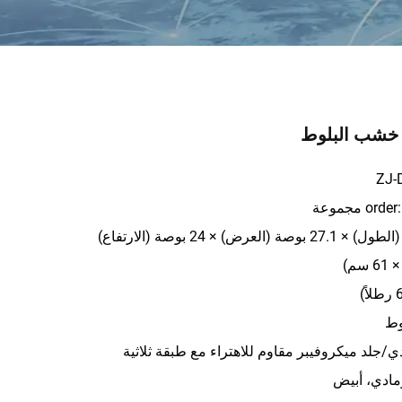
خشب البلوط
الأبعاد: 29.5 بوصة (الطول) × 27.1 بوصة (العرض) × 24 بوصة (الارتفاع)
وط
رمادي، أبيض