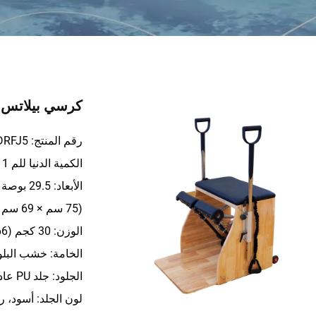
كرسي بيلاتس 
رقم المنتج: ZJ-DRFJ5
الكمية الدنيا للم order: 1 مجموعة
(75 سم × 69 سم × 61 سم)
الوزن: 30 كجم (66 رطلاً)
الخامة: خشب البل
الجلود: جلد PU عادي/جلد ميكروفيبر مقاوم للاهتراء مع طبقة ثلاثية
لون الجلد: أسود، 