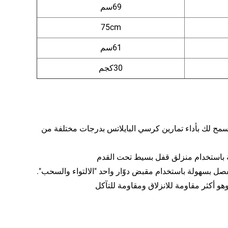
69سم
75cm
61سم
30كجم
عديلها إلى 4 مستويات مقاومة، مما يسمح لك بأداء تمارين كرسي البايلاتس بدرجات مختلفة من
لة باستخدام منزلق قفل بسيط تحت القدم
ل بسهولة باستخدام مقبض دوّار واحد "الالتواء والسحب".