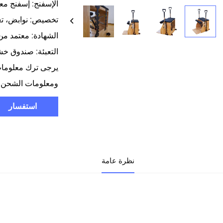
الإسفنج: إسفنج معاد
تخصيص: نوابض، تغي
الشهادة: معتمد من CE و SO
التعبئة: صندوق خ
يرجى ترك معلوما
ومعلومات الشحن خلال 4
استفسار
نظرة عامة