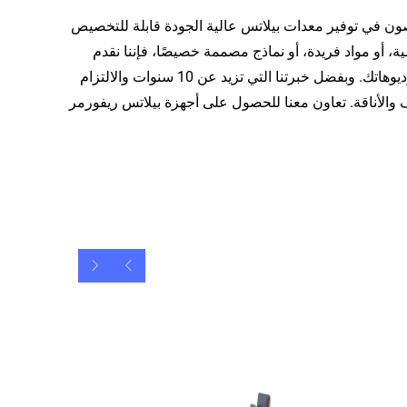
ون في توفير معدات بيلاتس عالية الجودة قابلة للتخصيص
أو مواد فريدة، أو نماذج مصممة خصيصًا، فإننا نقدم
حلولًا مرنة تتيح لك إنشاء جهاز بيلاتس ريفورمر مثالي لعلامتك التجارية أو استوديوهاتك. وبفضل خبرتنا التي تزيد عن 10 سنوات والالتزام
ف والأناقة. تعاون معنا للحصول على أجهزة بيلاتس ريفورمر