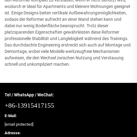
den Reformer kompakt zu verstauen, wenn er nicht benutzt wird,
wodurch er ideal für Apartments und kleinere Wohnungen geeignet
ist. Einige Designs bieten vertikale Aufbewahrungsmöglichkeiten,
sodass der Reformer aufrecht an einer Wand stehen kann und
dabei nur wenig Bodenfläche beansprucht. Trotz dieser
platzsparenden Eigenschaften gewährleisten diese Reformer
professionelle Stabilität und Langlebigkeit während des Trainings.
Das durchdachte Engineering erstreckt sich auch auf Montage und
Demontage, wobei viele Modelle werkzeugfreie Mechanismen
aufweisen, die den Wechsel zwischen Nutzung und Verstauung
schnell und unkompliziert machen.
Tel / WhatsApp / WeChat:
+86-13915417155
E-Mail:
[email protected]
Adresse: