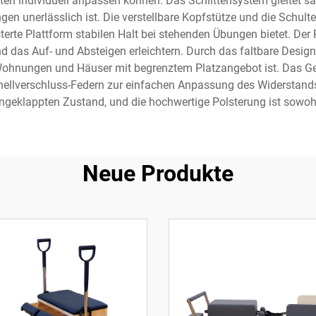
tten individuell anpassen können. Das Schlittensystem gleitet s
gen unerlässlich ist. Die verstellbare Kopfstütze und die Schulte
erte Plattform stabilen Halt bei stehenden Übungen bietet. Der
d das Auf- und Absteigen erleichtern. Durch das faltbare Design 
 Wohnungen und Häuser mit begrenztem Platzangebot ist. Das Gerä
nellverschluss-Federn zur einfachen Anpassung des Widerstands
lappten Zustand, und die hochwertige Polsterung ist sowohl l
Neue Produkte