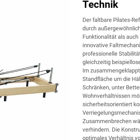
Technik
Der faltbare Pilates-R
durch außergewöhnlich
Funktionalität als auch
innovative Faltmechan
professionelle Stabili
gleichzeitig beispiell
Im zusammengeklappten
Standfläche um die Häl
Schränken, unter Bett
Wohnverhältnissen mögl
sicherheitsorientiert k
Verriegelungsmechanis
Zusammenbrechen währ
verhindern. Die Konstr
optimales Verhältnis v