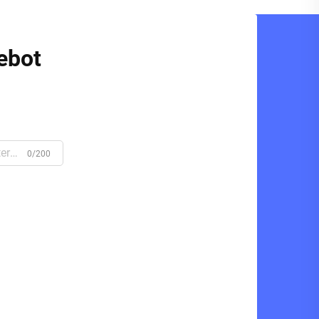
ebot
0/200