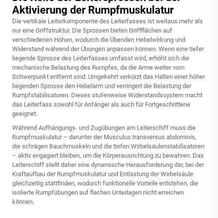
Aktivierung der Rumpfmuskulatur
Die vertikale Leiterkomponente des Leiterfasses ist weitaus mehr als
nur eine Griffstruktur. Die Sprossen bieten Griffflächen auf
verschiedenen Höhen, wodurch die Übenden Hebelwirkung und
Widerstand während der Übungen anpassen können. Wenn eine tiefer
liegende Sprosse des Leiterfasses umfasst wird, erhöht sich die
mechanische Belastung des Rumpfes, da die Arme weiter vom
Schwerpunkt entfernt sind. Umgekehrt verkürzt das Halten einer höher
liegenden Sprosse den Hebelarm und verringert die Belastung der
Rumpfstabilisatoren. Dieses stufenweise Widerstandssystem macht
das Leiterfass sowohl für Anfänger als auch für Fortgeschrittene
geeignet.
Während Aufhängungs- und Zugübungen am Leiterschiff muss die
Rumpfmuskulatur – darunter der Musculus transversus abdominis,
die schrägen Bauchmuskeln und die tiefen Wirbelsäulenstabilisatoren
– aktiv engagiert bleiben, um die Körperausrichtung zu bewahren. Das
Leiterschiff stellt daher eine dynamische Herausforderung dar, bei der
Kraftaufbau der Rumpfmuskulatur und Entlastung der Wirbelsäule
gleichzeitig stattfinden, wodurch funktionelle Vorteile entstehen, die
isolierte Rumpfübungen auf flachen Unterlagen nicht erreichen
können.