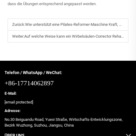
dass die Übungen entsprechend angepasst werden.
Zurück:
Wie unterstützt eine Pilates-Reformer-Maschine Kraft, Gleichgewicht und Flexibilität?
Weiter:
Auf welche Weise kann ein Wirbelsäulen-Corrector Rehabilitationspatienten nützen?
Telefon / WhatsApp / WeChat:
+86-17714062897
E-Mail:
[email protected]
Adresse:
No.30 Beiguandu Road, Yuexi Straße, Wirtschafts-Entwicklungszone,
Bezirk Wuzhong, Suzhou, Jiangsu, China
ÜBER UNS