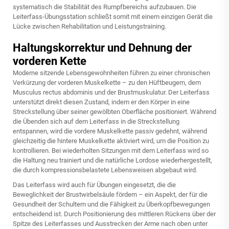
systematisch die Stabilität des Rumpfbereichs aufzubauen. Die
Leiterfass-Übungsstation schließt somit mit einem einzigen Gerät die
Lücke zwischen Rehabilitation und Leistungstraining.
Haltungskorrektur und Dehnung der
vorderen Kette
Moderne sitzende Lebensgewohnheiten führen zu einer chronischen
Verkürzung der vorderen Muskelkette – zu den Hüftbeugern, dem
Musculus rectus abdominis und der Brustmuskulatur. Der Leiterfass
unterstützt direkt diesen Zustand, indem er den Körper in eine
Streckstellung über seiner gewölbten Oberfläche positioniert. Während
die Übenden sich auf dem Leiterfass in die Streckstellung
entspannen, wird die vordere Muskelkette passiv gedehnt, während
gleichzeitig die hintere Muskelkette aktiviert wird, um die Position zu
kontrollieren. Bei wiederholten Sitzungen mit dem Leiterfass wird so
die Haltung neu trainiert und die natürliche Lordose wiederhergestellt,
die durch kompressionsbelastete Lebensweisen abgebaut wird.
Das Leiterfass wird auch für Übungen eingesetzt, die die
Beweglichkeit der Brustwirbelsäule fördern – ein Aspekt, der für die
Gesundheit der Schultern und die Fähigkeit zu Überkopfbewegungen
entscheidend ist. Durch Positionierung des mittleren Rückens über der
Spitze des Leiterfasses und Ausstrecken der Arme nach oben unter