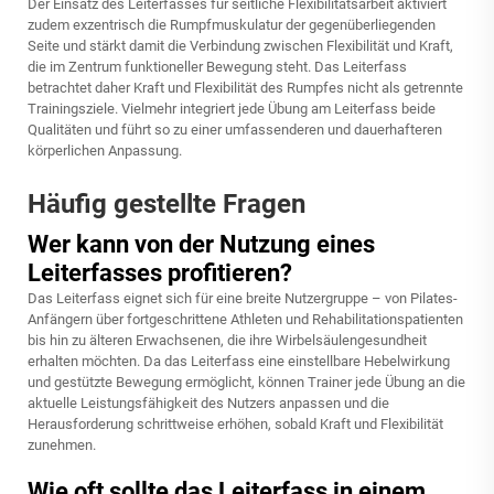
Der Einsatz des Leiterfasses für seitliche Flexibilitätsarbeit aktiviert
zudem exzentrisch die Rumpfmuskulatur der gegenüberliegenden
Seite und stärkt damit die Verbindung zwischen Flexibilität und Kraft,
die im Zentrum funktioneller Bewegung steht. Das Leiterfass
betrachtet daher Kraft und Flexibilität des Rumpfes nicht als getrennte
Trainingsziele. Vielmehr integriert jede Übung am Leiterfass beide
Qualitäten und führt so zu einer umfassenderen und dauerhafteren
körperlichen Anpassung.
Häufig gestellte Fragen
Wer kann von der Nutzung eines
Leiterfasses profitieren?
Das Leiterfass eignet sich für eine breite Nutzergruppe – von Pilates-
Anfängern über fortgeschrittene Athleten und Rehabilitationspatienten
bis hin zu älteren Erwachsenen, die ihre Wirbelsäulengesundheit
erhalten möchten. Da das Leiterfass eine einstellbare Hebelwirkung
und gestützte Bewegung ermöglicht, können Trainer jede Übung an die
aktuelle Leistungsfähigkeit des Nutzers anpassen und die
Herausforderung schrittweise erhöhen, sobald Kraft und Flexibilität
zunehmen.
Wie oft sollte das Leiterfass in einem