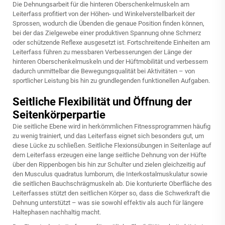
Die Dehnungsarbeit für die hinteren Oberschenkelmuskeln am
Leiterfass profitiert von der Höhen- und Winkelverstellbarkeit der
Sprossen, wodurch die Übenden die genaue Position finden können,
bei der das Zielgewebe einer produktiven Spannung ohne Schmerz
oder schützende Reflexe ausgesetzt ist. Fortschreitende Einheiten am
Leiterfass führen zu messbaren Verbesserungen der Länge der
hinteren Oberschenkelmuskeln und der Hüftmobilität und verbessern
dadurch unmittelbar die Bewegungsqualität bei Aktivitäten – von
sportlicher Leistung bis hin zu grundlegenden funktionellen Aufgaben.
Seitliche Flexibilität und Öffnung der
Seitenkörperpartie
Die seitliche Ebene wird in herkömmlichen Fitnessprogrammen häufig
zu wenig trainiert, und das Leiterfass eignet sich besonders gut, um
diese Lücke zu schließen. Seitliche Flexionsübungen in Seitenlage auf
dem Leiterfass erzeugen eine lange seitliche Dehnung von der Hüfte
über den Rippenbogen bis hin zur Schulter und zielen gleichzeitig auf
den Musculus quadratus lumborum, die Interkostalmuskulatur sowie
die seitlichen Bauchschrägmuskeln ab. Die konturierte Oberfläche des
Leiterfasses stützt den seitlichen Körper so, dass die Schwerkraft die
Dehnung unterstützt – was sie sowohl effektiv als auch für längere
Haltephasen nachhaltig macht.