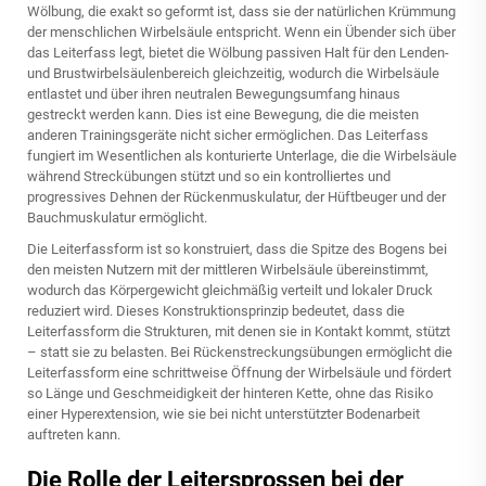
Wölbung, die exakt so geformt ist, dass sie der natürlichen Krümmung
der menschlichen Wirbelsäule entspricht. Wenn ein Übender sich über
das Leiterfass legt, bietet die Wölbung passiven Halt für den Lenden-
und Brustwirbelsäulenbereich gleichzeitig, wodurch die Wirbelsäule
entlastet und über ihren neutralen Bewegungsumfang hinaus
gestreckt werden kann. Dies ist eine Bewegung, die die meisten
anderen Trainingsgeräte nicht sicher ermöglichen. Das Leiterfass
fungiert im Wesentlichen als konturierte Unterlage, die die Wirbelsäule
während Streckübungen stützt und so ein kontrolliertes und
progressives Dehnen der Rückenmuskulatur, der Hüftbeuger und der
Bauchmuskulatur ermöglicht.
Die Leiterfassform ist so konstruiert, dass die Spitze des Bogens bei
den meisten Nutzern mit der mittleren Wirbelsäule übereinstimmt,
wodurch das Körpergewicht gleichmäßig verteilt und lokaler Druck
reduziert wird. Dieses Konstruktionsprinzip bedeutet, dass die
Leiterfassform die Strukturen, mit denen sie in Kontakt kommt, stützt
– statt sie zu belasten. Bei Rückenstreckungsübungen ermöglicht die
Leiterfassform eine schrittweise Öffnung der Wirbelsäule und fördert
so Länge und Geschmeidigkeit der hinteren Kette, ohne das Risiko
einer Hyperextension, wie sie bei nicht unterstützter Bodenarbeit
auftreten kann.
Die Rolle der Leitersprossen bei der